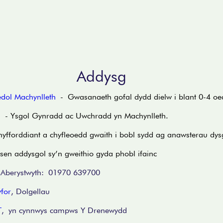
Addysg
dol Machynlleth
- Gwasanaeth gofal dydd dielw i blant 0-4 oe
n
- Ysgol Gynradd ac Uwchradd yn Machynlleth.
hyfforddiant a chyfleoedd gwaith i bobl sydd ag anawsterau dy
sen addysgol sy’n gweithio gyda phobl ifainc
 Aberystwyth: 01970 639700
for
, Dolgellau​
T
, yn cynnwys campws Y Drenewydd