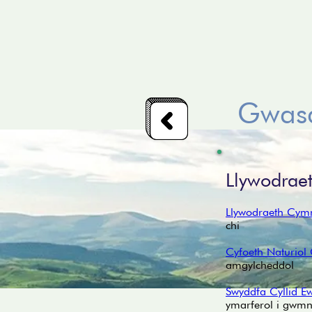
Gwasa
Llywodrae
Llywodraeth Cymr
chi
Cyfoeth Naturiol
amgylcheddol
Swyddfa Cyllid 
ymarferol i gwmnï