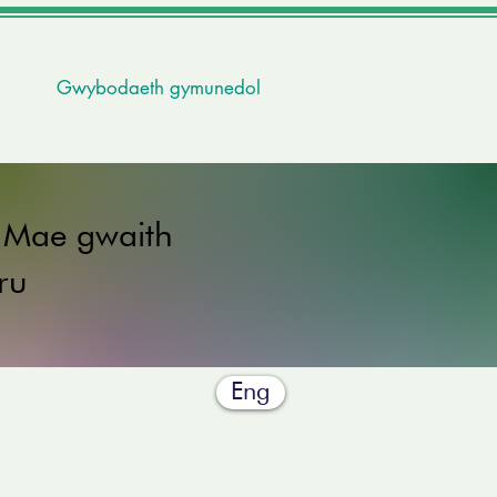
Gwybodaeth gymunedol
. Mae gwaith
ru
Eng