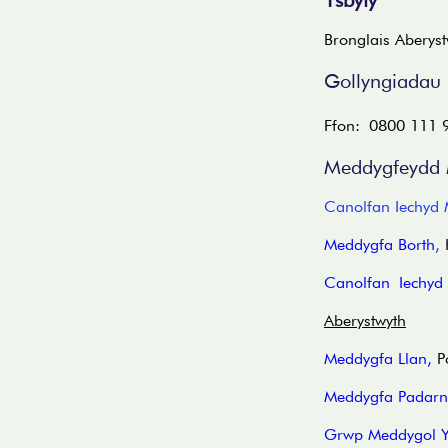
Ysbyty
Bronglais Aberys
Gollyngiadau
Ffon: 0800 111 
Meddygfeydd 
Canolfan Iechyd 
Meddygfa Borth
,
H
Canolfan Iechyd 
Aberystwyth
Meddygfa Llan
,
Po
Meddygfa Padarn
Grwp Meddygol Y