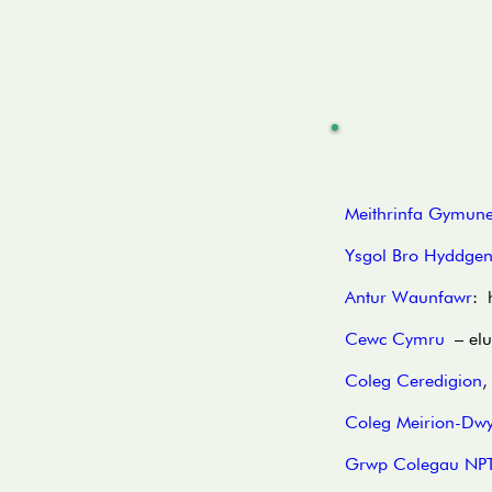
Meithrinfa Gymune
Ysgol Bro Hyddge
Antur Waunfawr
: 
Cewc Cymru
– elu
Coleg Ceredigion
,
Coleg Meirion-Dwy
Grwp Colegau NP