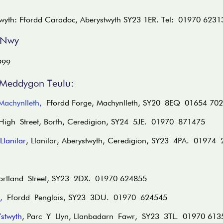
twyth: Ffordd Caradoc, Aberystwyth SY23 1ER. Tel: 01970 6231
 Nwy
999
Meddygon Teulu:
Machynlleth
,
Ffordd Forge, Machynlleth, SY20 8EQ 01654 70
igh Street, Borth, Ceredigion, SY24 5JE. 01970 871475
Llanilar
, Llanilar, Aberystwyth, Ceredigion, SY23 4PA. 01974
rtland Street, SY23 2DX. 01970 624855
,
Ffordd Penglais, SY23 3DU. 01970 624545
stwyth
, Parc Y Llyn, Llanbadarn Fawr, SY23 3TL. 01970 613