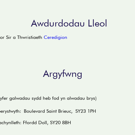
Awdurdodau Lleol
 Sir a Thwristiaeth
Ceredigion
Argyfwng
yfer galwadau sydd heb fod yn alwadau brys)
erystwyth: Boulevard Saint Brieuc, SY23 1PH
chynlleth: Ffordd Doll, SY20 8BH