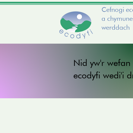
Cefnogi e
a chymun
werddach
Nid yw'r wefan
ecodyfi wedi'i 