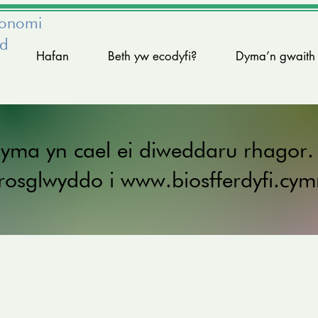
conomi
ed
Hafan
Beth yw ecodyfi?
Dyma’n gwaith
 yma yn cael ei diweddaru rhagor
drosglwyddo i
www.biosfferdyfi.cym