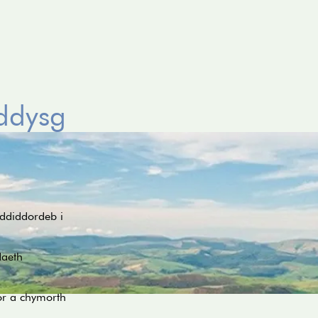
ddysg
ddiddordeb i
daeth
or a chymorth