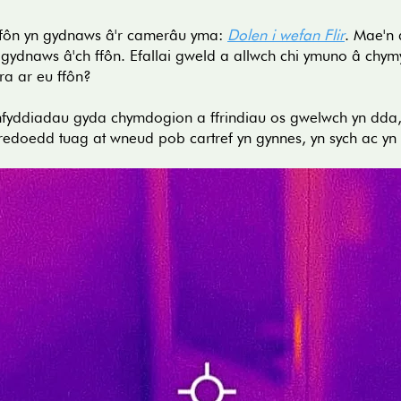
ffôn yn gydnaws â'r camerâu yma:
Dolen i wefan Flir
. Mae'n
gydnaws â'ch ffôn. Efallai gweld a allwch chi ymuno â chymy
ra ar eu ffôn?
fyddiadau gyda chymdogion a ffrindiau os gwelwch yn dda,
hredoedd tuag at wneud pob cartref yn gynnes, yn sych ac yn e