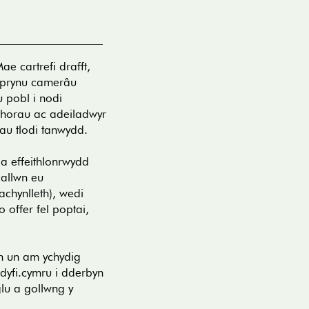
ae cartrefi drafft,
i prynu camerâu
 pobl i nodi
nghorau ac adeiladwyr
ihau tlodi tanwydd.
la effeithlonrwydd
gallwn eu
chynlleth), wedi
 offer fel poptai,
ch un am ychydig
yfi.cymru
i dderbyn
glu a gollwng y