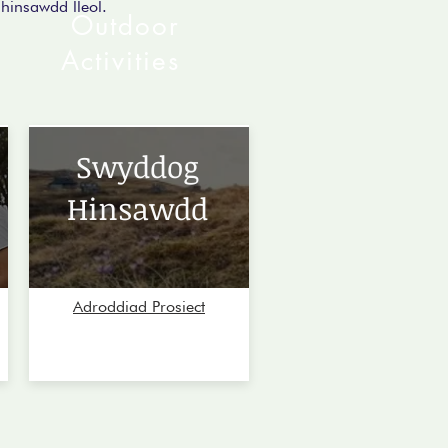
hinsawdd lleol.
Outdoor
Activities
Swyddog
Hinsawdd
Adroddiad Prosiect