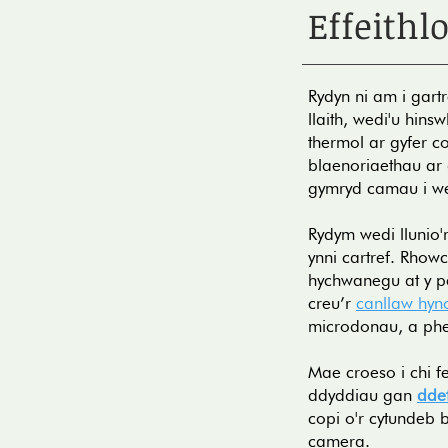
Effeithl
Rydyn ni am i gartr
llaith, wedi'u hin
thermol ar gyfer c
blaenoriaethau ar g
gymryd camau i wel
Rydym wedi llunio'
ynni cartref. Rhow
hychwanegu at y pe
creu’r
canllaw hyn
microdonau, a phei
Mae croeso i chi f
ddyddiau gan
dde
copi o'r cytundeb 
camera.