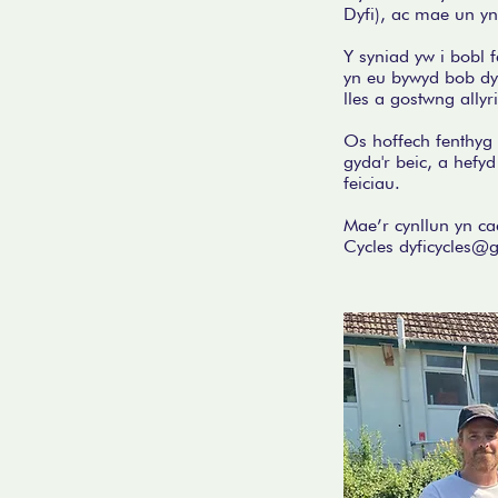
Dyfi), ac mae un y
Y syniad yw i bobl 
yn eu bywyd bob dyd
lles a gostwng allyr
Os hoffech fenthyg
gyda'r beic, a hefy
feiciau.
Mae’r cynllun yn ca
Cycles
dyficycles@