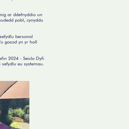
nnig ar ddefnyddio un
ymudedd pobl, cynyddu
sefydlu bersonol
'u gosod yn yr holl
fin 2024 - Seiclo Dyfi
i sefydlu eu systemau.