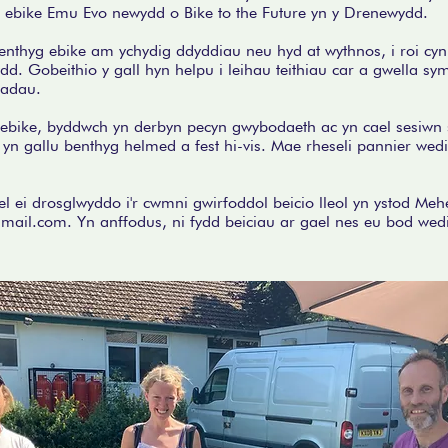
n ebike Emu Evo newydd o Bike to the Future yn y Drenewydd.
fenthyg ebike am ychydig ddyddiau neu hyd at wythnos, i roi cy
d. Gobeithio y gall hyn helpu i leihau teithiau car a gwella s
iadau.
 ebike, byddwch yn derbyn pecyn gwybodaeth ac yn cael sesiwn 
d yn gallu benthyg helmed a fest hi-vis. Mae rheseli pannier wedi
el ei drosglwyddo i'r cwmni gwirfoddol beicio lleol yn ystod Mehe
gmail.com
. Yn anffodus, ni fydd beiciau ar gael nes eu bod wed