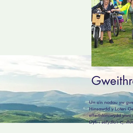
Gweith
Un o'n nodau yw gwe
Hinsawdd y Loteri Gen
effeithlonrwydd ynni
Dyfi i sefydlu'r cyn