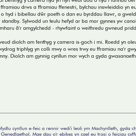
i benthyg y camera hyd yn hyn wedi dod o hyd i fannau oer
 fframiau drws a fframiau ffenestri, bylchau inswleiddio yn eu 
o hyd i bibellau dŵr poeth o dan eu byrddau llawr, a gweld 
ar standby. Sylwodd un teulu hefyd ar ba mor gynnes yw cano
ymharu â'r amgylchedd - rhywfaint o weithredu gwneud prid
weud diolch am fenthyg y camera is-goch i mi. Roedd yn ol
gwydrog triphlyg yn colli mwy o wres trwy eu fframiau na'r g
ynny. Diolch am gynnig cynllun mor wych a gyda gwasanaeth
fydlu cynllun e-feic a rennir wedi'i leoli ym Machynlleth, gyda c
enedlaethol. Mae dau o'r ebikes yn cael eu trosi o feiciau cyffr