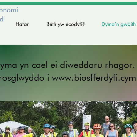
conomi
ed
Hafan
Beth yw ecodyfi?
Dyma’n gwaith
 yma yn cael ei diweddaru rhagor
drosglwyddo i
www.biosfferdyfi.cym