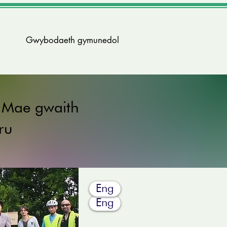
Gwybodaeth gymunedol
. Mae gwaith
ru
Eng
Eng