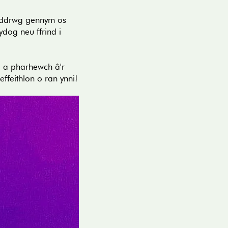
 ddrwg gennym os
dog neu ffrind i
 a pharhewch â'r
ffeithlon o ran ynni!