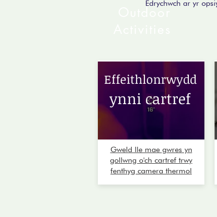
Edrychwch ar yr ops
Outdoor
Activities
Effeithlonrwydd
ynni cartref
Gweld lle mae gwres yn
gollwng o'ch cartref trwy
fenthyg camera thermol