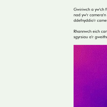
Gwiriwch a yw'ch 
nad yw'r camera'n 
ddefnyddio'r came
Rhannwch eich can
sgyrsiau a'r gweit