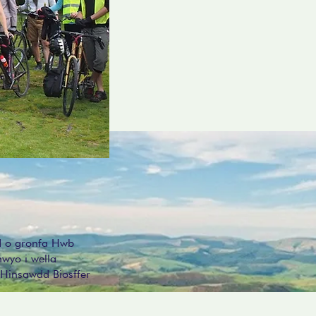
d o gronfa Hwb
hwyo i wella
 Hinsawdd Biosffer