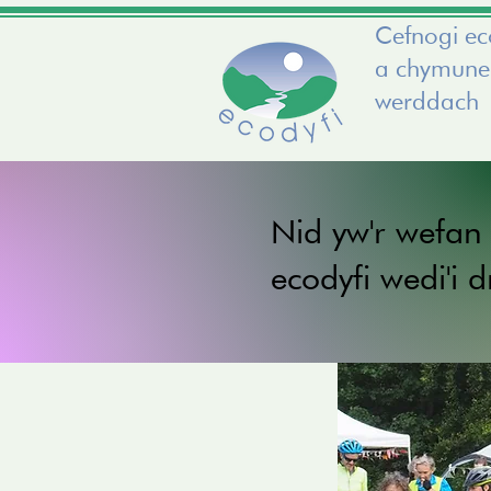
Cefnogi e
a chymun
werddach
Nid yw'r wefan
ecodyfi wedi'i 