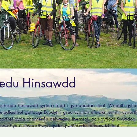
redu Hinsawdd
ithredu hinsawdd sydd o fudd i gymunedau lleol. Wnaeth gylli
edlaethol galluogi Ecodyfi i greu cynllun efeic a rennir, cynort
 cartref gyda chamerâu delweddu thermol, ac i gyflogi Swyddog
lluniau hyn a chynorthwyo gyda gweithredu hinsawdd lleol.