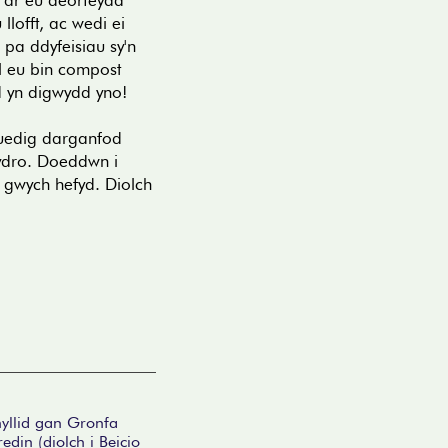
 ar eu deorfeydd
llofft, ac wedi ei
pa ddyfeisiau sy'n
l eu bin compost
d yn digwydd yno!
euedig darganfod
wydro. Doeddwn i
 gwych hefyd. Diolch
hyllid gan Gronfa
edin (diolch i Beicio