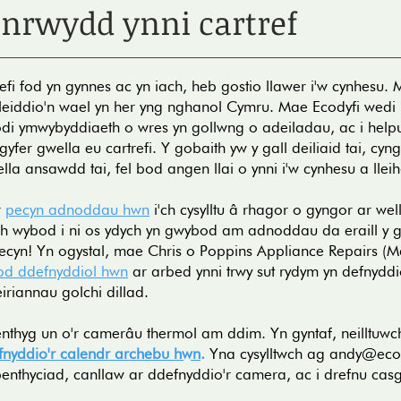
onrwydd ynni cartref
efi fod yn gynnes ac yn iach, heb gostio llawer i'w cynhesu. M
swleiddio'n wael yn her yng nghanol Cymru. Mae Ecodyfi wed
odi ymwybyddiaeth o wres yn gollwng o adeiladau, ac i helpu
yfer gwella eu cartrefi. Y gobaith yw y gall deiliaid tai, cy
la ansawdd tai, fel bod angen llai o ynni i'w cynhesu a lle
r
pecyn adnoddau hwn
i'ch cysylltu â rhagor o gyngor ar wel
ch wybod i ni os ydych yn gwybod am adnoddau da eraill y 
cyn! Yn ogystal, mae Chris o Poppins Appliance Repairs (Ma
od ddefnyddiol hwn
ar arbed ynni trwy sut rydym yn defnyddio
riannau golchi dillad.
enthyg un o'r camerâu thermol am ddim. Yn gyntaf, neilltuw
fnyddio'r calendr archebu hwn
.
Yna cysylltwch ag
andy@ecod
benthyciad, canllaw ar ddefnyddio'r camera, ac i drefnu cas