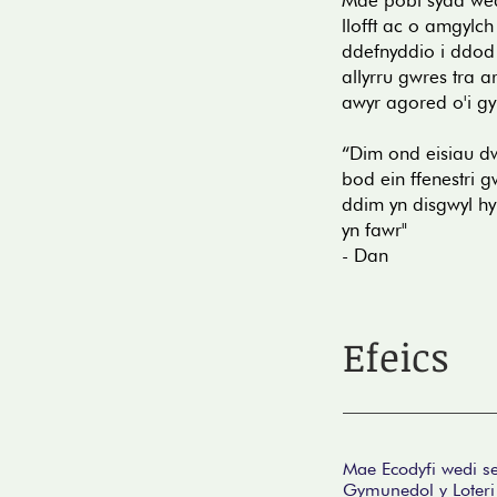
Mae pobl sydd wed
llofft ac o amgylch
ddefnyddio i ddod 
allyrru gwres tra 
awyr agored o'i g
“Dim ond eisiau d
bod ein ffenestri 
ddim yn disgwyl h
yn fawr"
- Dan
Efeics
Mae Ecodyfi wedi se
Gymunedol y Loteri G