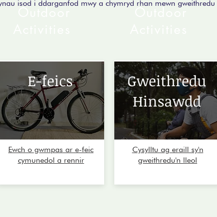
iynau isod i ddarganfod mwy a chymryd rhan mewn gweithredu 
Outdoor
Outdoor
Activities
Activities
E-feics
Gweithredu
Hinsawdd​
Ewch o gwmpas ar e-feic
Cysylltu ag eraill sy'n
cymunedol a rennir
gweithredu'n lleol