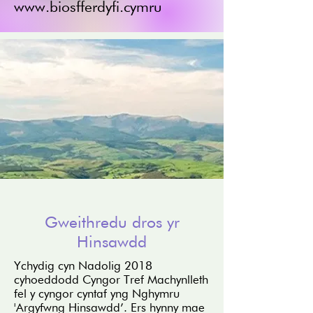
www.biosfferdyfi.cymru
Gweithredu dros yr
Hinsawdd
Ychydig cyn Nadolig 2018
cyhoeddodd Cyngor Tref Machynlleth
fel y cyngor cyntaf yng Nghymru
'Argyfwng Hinsawdd’. Ers hynny mae