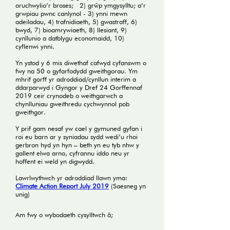
oruchwylio’r broses; 2) grŵp ymgysylltu; a’r
grwpiau pwnc canlynol - 3) ynni mewn
adeiladau, 4) trafnidiaeth, 5) gwastraff, 6)
bwyd, 7) bioamrywiaeth, 8) llesiant, 9)
cynllunio a datblygu economaidd, 10)
cyflenwi ynni.
Yn ystod y 6 mis diwethaf cafwyd cyfanswm o
fwy na 50 o gyfarfodydd gweithgorau. Ym
mhrif gorff yr adroddiad/cynllun interim a
ddarparwyd i Gyngor y Dref 24 Gorffennaf
2019 ceir crynodeb o weithgarwch a
chynlluniau gweithredu cychwynnol pob
gweithgor.
Y prif gam nesaf yw cael y gymuned gyfan i
roi eu barn ar y syniadau sydd wedi’u rhoi
gerbron hyd yn hyn – beth yn eu tyb nhw y
gallent elwa arno, cyfrannu iddo neu yr
hoffent ei weld yn digwydd.
Lawrlwythwch yr adroddiad llawn yma:
Climate Action Report July 2019
(Saesneg yn
unig)
Am fwy o wybodaeth cysylltwch
â
;