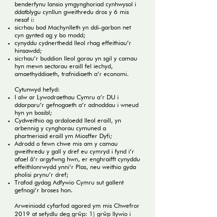
benderfynu lansio ymgynghoriad cynhwysol i
ddatblygu cynllun gweithredu dros y 6 mis
nesaf i:
sicrhau bod Machynlleth yn ddi-garbon net
cyn gynted ag y bo modd;
cynyddu cydnerthedd lleol rhag effeithiau’r
hinsawdd;
sicrhau’r buddion lleol gorau yn sgil y camau
hyn mewn sectorau eraill fel iechyd,
amaethyddiaeth, trafnidiaeth a’r economi.
Cytunwyd hefyd:
I alw ar Lywodraethau Cymru a’r DU i
ddarparu’r gefnogaeth a’r adnoddau i wneud
hyn yn bosibl;
Cydweithio ag ardaloedd lleol eraill, yn
arbennig y cynghorau cymuned a
phartneriaid eraill ym Miosffer Dyfi;
Adrodd o fewn chwe mis am y camau
gweithredu y gall y dref eu cymryd i fynd i’r
afael â’r argyfwng hwn, er enghraifft cynyddu
effeithlonrwydd ynni’r Plas, neu weithio gyda
pholisi prynu’r dref;
Trafod gydag Adfywio Cymru sut gallent
gefnogi’r broses hon.
Arweiniodd cyfarfod agored ym mis Chwefror
2019 at sefydlu deg grŵp: 1) grŵp llywio i