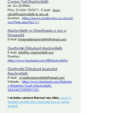
Cyngor Tref Machynlleth
Mr Jim Griffiths.
Ffȏn:
01654 702571
. E-bost:
town-
clerk@machynlleth-tc.gov.uk
Gwefan:
https://powys.moderngov.co.uk/uuC
overPage.aspx?bcr=1
Machynlleth yn Gweithredu o ran yr
Hinsawdd
E-bost:
hinsawddmachynlleth@gmail.com
Gwrthryfel Difodiant Machynlleth
E-bost:
info@xr-machynlleth.org
Gwefan:
https://www.facebook.com/XRMachynlleth/
Gwrthryfel Difodiant Ieuenctid
Machynlleth
E-bost:
xryouthmachynlleth@gmail.com
Website:
https://www.facebook.com/Extinctio
n-Rebellion-Youth-Machynlleth-
333445720909152/
I archebu camera thermol neu efeic,
ewch i'r
dudalen gweithredu hinsawdd hon ar wefan
ecodyfi
.