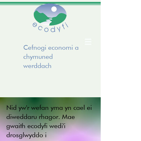
Cefnogi economi a
chymuned
werddach
Nid yw'r wefan yma yn cael ei
diweddaru rhagor. Mae
gwaith ecodyfi wedi'i
drosglwyddo i