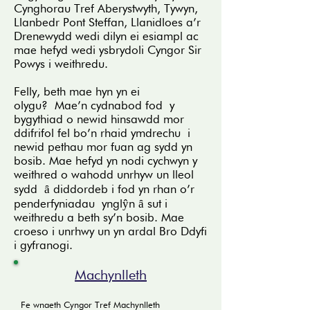
Cynghorau Tref Aberystwyth, Tywyn,
Llanbedr Pont Steffan, Llanidloes a’r
Drenewydd wedi dilyn ei esiampl ac
mae hefyd wedi ysbrydoli Cyngor Sir
Powys i weithredu.
Felly, beth mae hyn yn ei
olygu? Mae’n cydnabod fod y
bygythiad o newid hinsawdd mor
ddifrifol fel bo’n rhaid ymdrechu i
newid pethau mor fuan ag sydd yn
bosib. Mae hefyd yn nodi cychwyn y
weithred o wahodd unrhyw un lleol
sydd ȃ diddordeb i fod yn rhan o’r
penderfyniadau ynglŷn ȃ sut i
weithredu a beth sy’n bosib. Mae
croeso i unrhwy un yn ardal Bro Ddyfi
i gyfranogi.
Machynlleth
Fe wnaeth Cyngor Tref Machynlleth